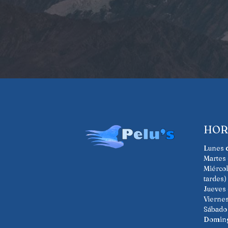
HOR
Lunes
Martes
Miérco
tardes)
Jueves
Vierne
Sábad
Domin