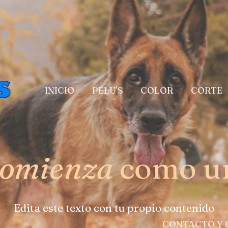
INICIO
PELU'S
COLOR
CORTE
comienza
como un
Edita este texto con tu propio contenido
CONTACTO Y 