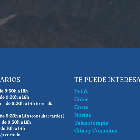
ARIOS
TE PUEDE INTERES
de 9:30h a 18h
Pelu's
de 9:30h a 18h
Color
les
de 9:30h a 14h
(consultar
Corte
Novias
de 9:30h a 14h
(consultar tardes)
s
de 9:30h a 18h
Talasoterapia
o
de 10h a 14h
Citas y Consultas
go
cerrado